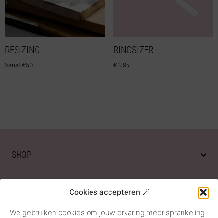
RESIZING
RINGSIZER
Vanaf
€
50
€
3,95
SHOP
OVER ONS
Cookies accepteren 🪄
We gebruiken cookies om jouw ervaring meer sprankeling