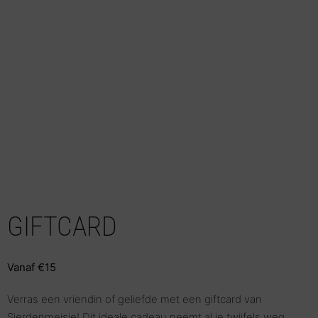
GIFTCARD
Vanaf
€
15
Verras een vriendin of geliefde met een giftcard van
Sierdenmeisje! Dit ideale cadeau neemt al je twijfels weg.