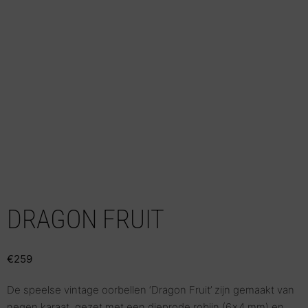
DRAGON FRUIT
€
259
De speelse vintage oorbellen ‘Dragon Fruit’ zijn gemaakt van
negen karaat, gezet met een dieprode robijn (6×4 mm) en