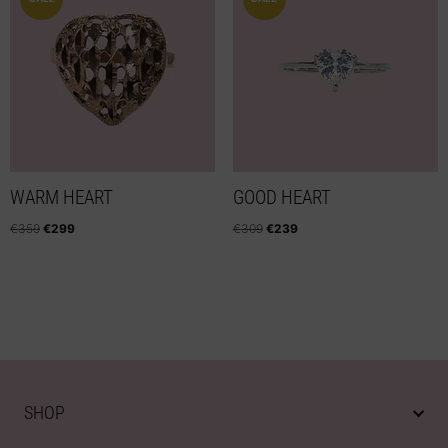
WARM HEART
GOOD HEART
€
359
€
299
€
309
€
239
SHOP