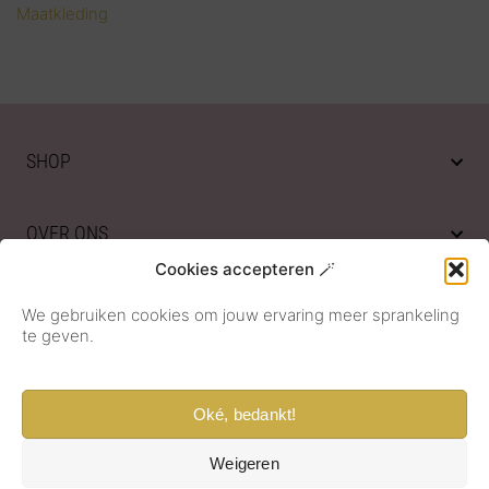
Maatkleding
SHOP
OVER ONS
Cookies accepteren 🪄
KLANTENSERVICE
We gebruiken cookies om jouw ervaring meer sprankeling
te geven.
Oké, bedankt!
Weigeren
© 2026 Sieradenmeisje