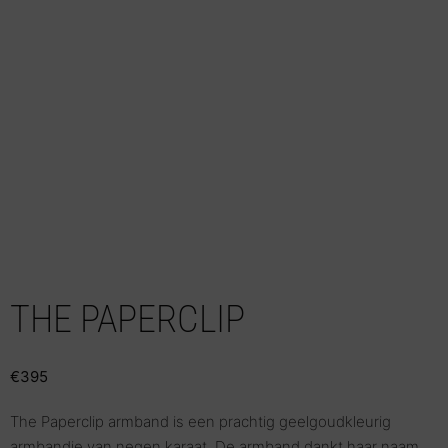
THE PAPERCLIP
€
395
The Paperclip armband is een prachtig geelgoudkleurig
armbandje van negen karaat. De armband dankt haar naam