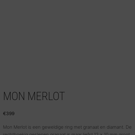
MON MERLOT
€
399
Mon Merlot is een geweldige ring met granaat en diamant. De
rechthoekig geslepen granaat is maar liefst 12 x 10 mm groot