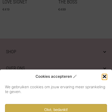
LOVE SIGNET
THE BOSS
€
419
€
499
SHOP
OVER ONS
Cookies accepteren 🪄
KLANTENSERVICE
We gebruiken cookies om jouw ervaring meer sprankeling
te geven.
Oké, bedankt!