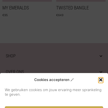
MY EMERALDS
TWISTED BANGLE
€
95
€
649
SHOP
OVER ONS
Cookies accepteren 🪄
KLANTENSERVICE
We gebruiken cookies om jouw ervaring meer sprankeling
te geven.