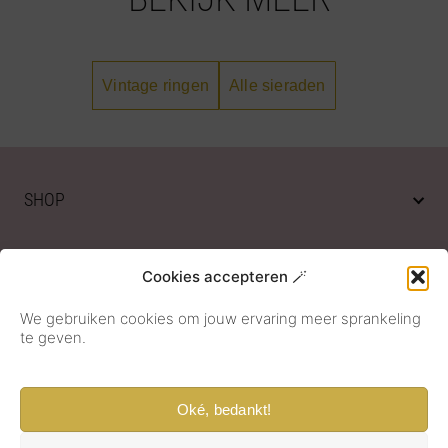
Vintage ringen
Alle sieraden
SHOP
OVER ONS
Cookies accepteren 🪄
We gebruiken cookies om jouw ervaring meer sprankeling
KLANTENSERVICE
te geven.
Oké, bedankt!