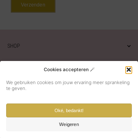
SHOP
OVER ONS
Cookies accepteren 🪄
We gebruiken cookies om jouw ervaring meer sprankeling
KLANTENSERVICE
te geven.
Oké, bedankt!
Weigeren
© 2026 Sieradenmeisje