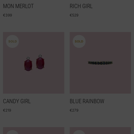
MON MERLOT
RICH GIRL
€
399
€
529
SOLD
SOLD
CANDY GIRL
BLUE RAINBOW
€
219
€
279