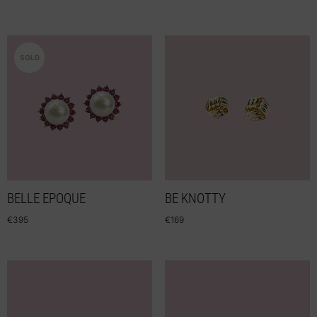
SOLD
BELLE EPOQUE
BE KNOTTY
€
395
€
169