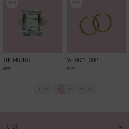
SOLD
SOLD
THE MOJITO
WHOOP HOOP
€
559
€
269
←
1
…
7
8
9
…
11
→
SHOP