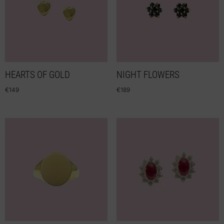
HEARTS OF GOLD
NIGHT FLOWERS
€
149
€
189