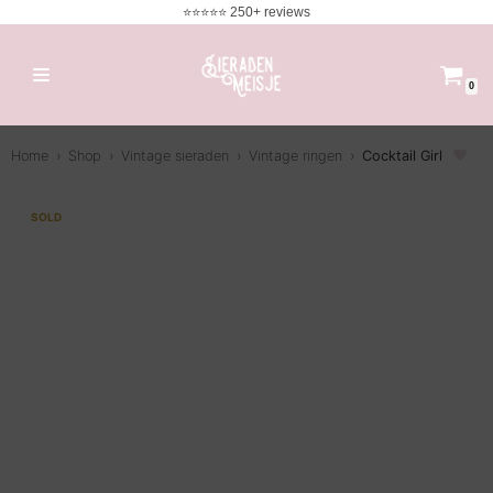
⭐⭐⭐⭐⭐ 250+ reviews
Meteen
naar
0
de
inhoud
Home
›
Shop
›
Vintage sieraden
›
Vintage ringen
›
Cocktail Girl
SOLD