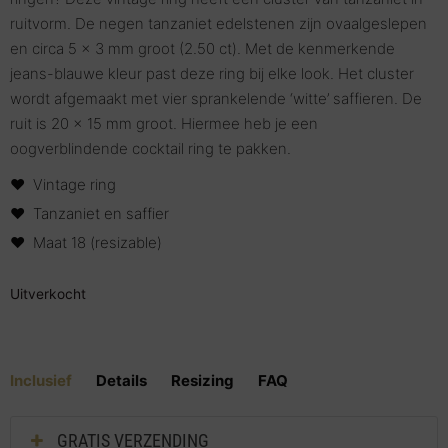
ruitvorm. De negen tanzaniet edelstenen zijn ovaalgeslepen
en circa 5 x 3 mm groot (2.50 ct). Met de kenmerkende
jeans-blauwe kleur past deze ring bij elke look. Het cluster
wordt afgemaakt met vier sprankelende ‘witte’ saffieren. De
ruit is 20 x 15 mm groot. Hiermee heb je een
oogverblindende cocktail ring te pakken.
Vintage ring
Tanzaniet en saffier
Maat 18 (resizable)
Uitverkocht
Inclusief
Details
Resizing
FAQ
GRATIS VERZENDING