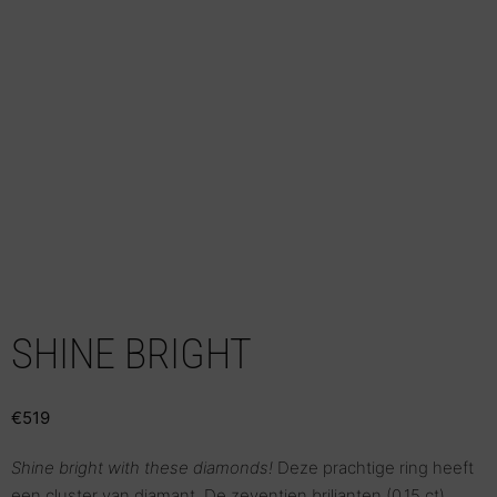
SHINE BRIGHT
€
519
Shine bright with these diamonds!
Deze prachtige ring heeft
een cluster van diamant. De zeventien briljanten (0.15 ct)